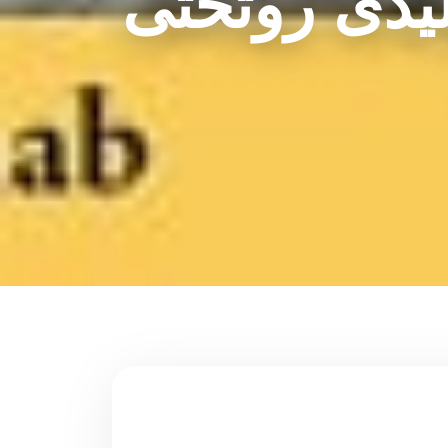
یدی روتختی