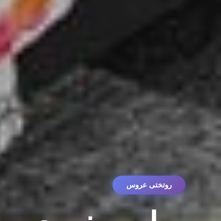
روتختی عروس