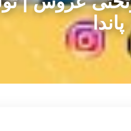
ختی عروس | تول
پاندا