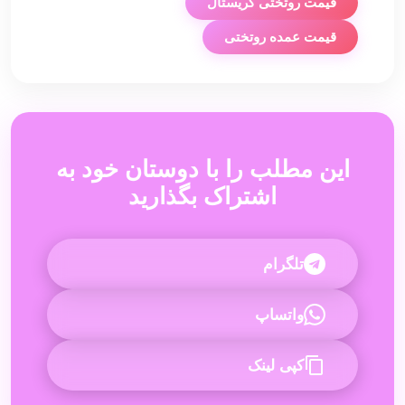
قیمت روتختی کریستال
قیمت عمده روتختی
این مطلب را با دوستان خود به
اشتراک بگذارید
تلگرام
واتساپ
کپی لینک