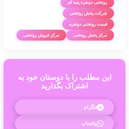
روتختی دونفره پنبه ای
شرکت پخش روتختی
قیمت روتختی دونفره
مرکز پخش روتختی
مرکز فروش روتختی
این مطلب را با دوستان خود به
اشتراک بگذارید
تلگرام
واتساپ