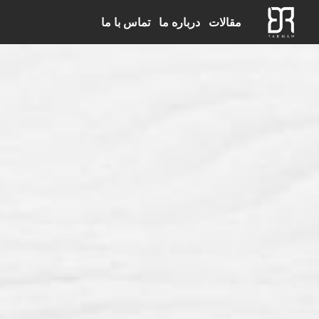
مقالات
درباره ما
تماس با ما